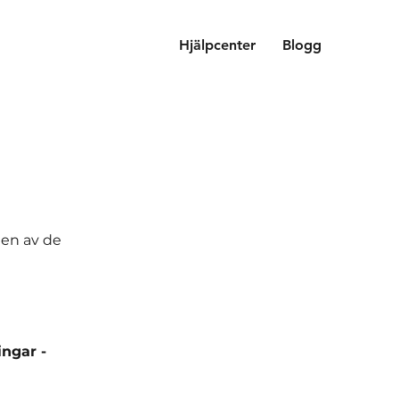
Hjälpcenter
Blogg
t en av de
ingar -