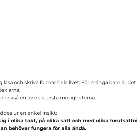
sig läsa och skriva formar hela livet. För många barn är de
ösklarna.
r också en av de största möjligheterna.
öddes ur en enkel insikt:
sig i olika takt, på olika sätt och med olika förutsättn
an behöver fungera för alla ändå.