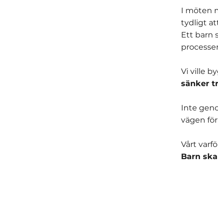
I möten m
tydligt a
Ett barn 
processen,
Vi ville 
sänker tr
Inte geno
vägen för
Vårt varfö
Barn ska 