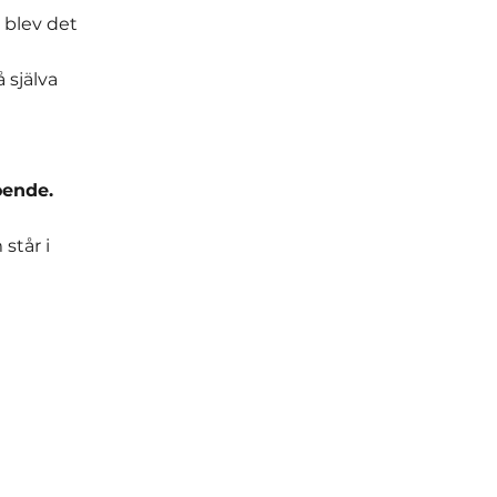
 blev det
 själva
oende.
står i