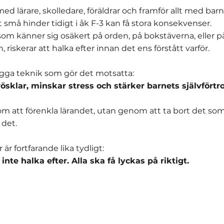
ed lärare, skolledare, föräldrar och framför allt med barn
tt små hinder tidigt i åk F-3 kan få stora konsekvenser.
som känner sig osäkert på orden, på bokstäverna, eller på
 riskerar att halka efter innan det ens förstått varför.
bygga teknik som gör det motsatta:
ösklar, minskar stress och stärker barnets självförtr
m att förenkla lärandet, utan genom att ta bort det som 
 det.
r är fortfarande lika tydligt:
inte halka efter. Alla ska få lyckas på riktigt.