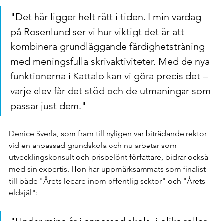
"Det här ligger helt rätt i tiden. I min vardag 
på Rosenlund ser vi hur viktigt det är att 
kombinera grundläggande färdighetsträning 
med meningsfulla skrivaktiviteter. Med de nya 
funktionerna i Kattalo kan vi göra precis det – 
varje elev får det stöd och de utmaningar som 
passar just dem."
Denice Sverla, som fram till nyligen var biträdande rektor 
vid en anpassad grundskola och nu arbetar som 
utvecklingskonsult och prisbelönt författare, bidrar också 
med sin expertis. Hon har uppmärksammats som finalist 
till både "Årets ledare inom offentlig sektor" och "Årets 
eldsjäl":
"Under mina år i anpassad skola, i olika roller 