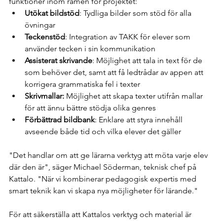
funktioner inom ramen för projektet:
Utökat bildstöd
: Tydliga bilder som stöd för alla 
övningar
Teckenstöd
: Integration av TAKK för elever som 
använder tecken i sin kommunikation
Assisterat skrivande
: Möjlighet att tala in text för de 
som behöver det, samt att få ledtrådar av appen att 
korrigera grammatiska fel i texter
Skrivmallar:
 Möjlighet att skapa texter utifrån mallar 
för att ännu bättre stödja olika genres
Förbättrad bildbank
: Enklare att styra innehåll 
avseende både tid och vilka elever det gäller
"Det handlar om att ge lärarna verktyg att möta varje elev 
där den är", säger Michael Söderman, teknisk chef på 
Kattalo. "När vi kombinerar pedagogisk expertis med 
smart teknik kan vi skapa nya möjligheter för lärande."
För att säkerställa att Kattalos verktyg och material är 