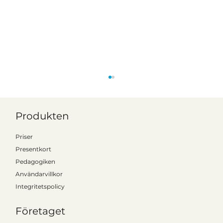
Produkten
Priser
Presentkort
Pedagogiken
Användarvillkor
Integritetspolicy
Kattalo tar steget in på den finska
marknaden - tecknar kommunlicens med
Företaget
Vörå