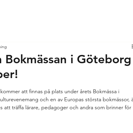
ning
å Bokmässan i Göteborg
er!
o kommer att finnas på plats under årets Bokmässa i 
lturevenemang och en av Europas största bokmässor, ä
ss att träffa lärare, pedagoger och andra som brinner för 