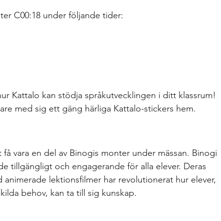
ter C00:18 under följande tider:
 Kattalo kan stödja språkutvecklingen i ditt klassrum! 
kare med sig ett gäng härliga Kattalo-stickers hem.
t få vara en del av Binogis monter under mässan. Binogi 
nde tillgängligt och engagerande för alla elever. Deras 
 animerade lektionsfilmer har revolutionerat hur elever, 
ilda behov, kan ta till sig kunskap.