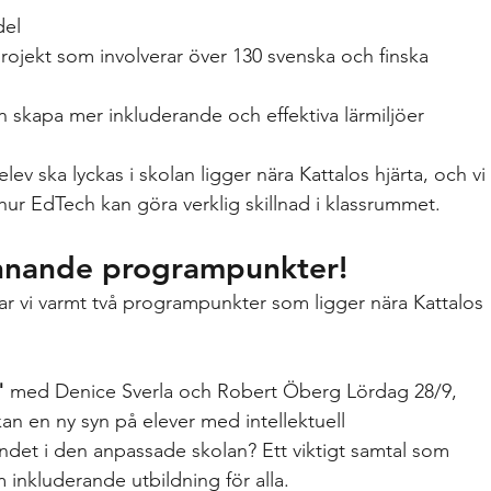
del
ojekt som involverar över 130 svenska och finska 
n skapa mer inkluderande och effektiva lärmiljöer
elev ska lyckas i skolan ligger nära Kattalos hjärta, och vi 
hur EdTech kan göra verklig skillnad i klassrummet.
ännande programpunkter!
r vi varmt två programpunkter som ligger nära Kattalos 
"
 med Denice Sverla och Robert Öberg Lördag 28/9, 
an en ny syn på elever med intellektuell 
andet i den anpassade skolan? Ett viktigt samtal som 
om inkluderande utbildning för alla.