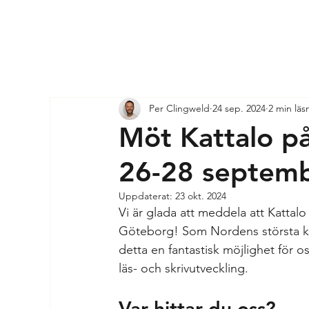
Per Clingweld
24 sep. 2024
2 min läs
Möt Kattalo p
26-28 septemb
Uppdaterat:
23 okt. 2024
Vi är glada att meddela att Kattal
Göteborg! Som Nordens största ku
detta en fantastisk möjlighet för o
läs- och skrivutveckling.
Var hittar du oss?