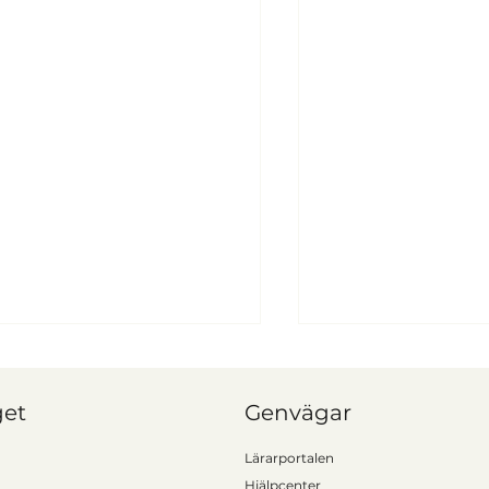
get
Genvägar
Lärarportalen
Hjälpcenter