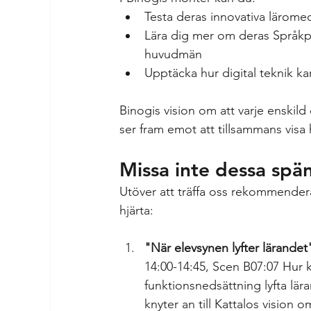
Testa deras innovativa lärome
Lära dig mer om deras Språkpr
huvudmän
Upptäcka hur digital teknik ka
Binogis vision om att varje enskild 
ser fram emot att tillsammans visa 
Missa inte dessa sp
Utöver att träffa oss rekommendera
hjärta:
"När elevsynen lyfter lärandet
14:00-14:45, Scen B07:07 Hur k
funktionsnedsättning lyfta lär
knyter an till Kattalos vision 