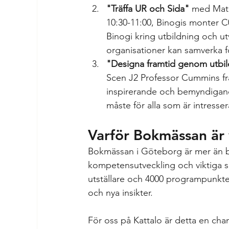
"Träffa UR och Sida"
 med Math
10:30-11:00, Binogis monter C
Binogi kring utbildning och utv
organisationer kan samverka fö
"Designa framtid genom utbi
Scen J2 Professor Cummins från
inspirerande och bemyndigande
måste för alla som är intresse
Varför Bokmässan är v
Bokmässan i Göteborg är mer än bar
kompetensutveckling och viktiga s
utställare och 4000 programpunkter
och nya insikter.
För oss på Kattalo är detta en chan