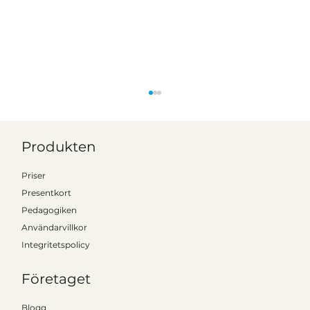
Produkten
Priser
Presentkort
Pedagogiken
Användarvillkor
Integritetspolicy
SPSM stöttar ny studie – Kattalo gör
läromedlet mer tillgängligt för elever
Företaget
med NPF
Blogg