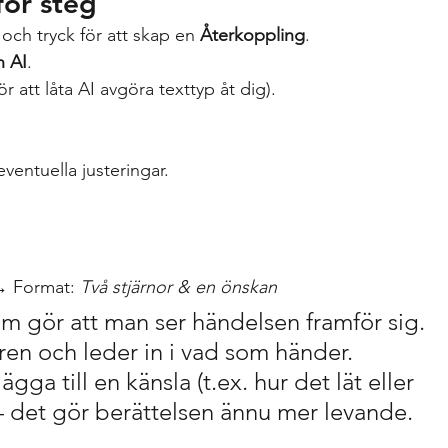
för steg
och tryck för att skap en 
Återkoppling
.
n AI
.
för att låta AI avgöra texttyp åt dig).
ventuella justeringar.
→ Format: 
Två stjärnor & en önskan
m gör att man ser händelsen framför sig.
ren och leder in i vad som händer.
gga till en känsla (t.ex. hur det lät eller 
– det gör berättelsen ännu mer levande.