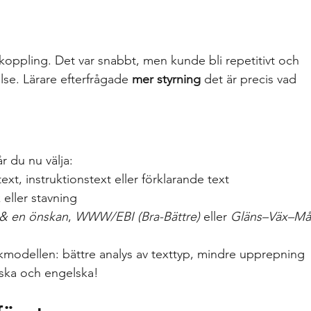
rkoppling. Det var snabbt, men kunde bli repetitivt och 
lse. Lärare efterfrågade 
mer styrning
 det är precis vad 
r du nu välja:
atext, instruktionstext eller förklarande text
k eller stavning
 & en önskan
, 
WWW/EBI (Bra-Bättre)
 eller 
Gläns–Väx–Må
modellen: bättre analys av texttyp, mindre upprepning 
ska och engelska!