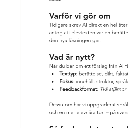
Varför vi gör om
Tidigare skrev AI direkt en hel åte
antog att elevtexten var en berätte
den nya lösningen ger.
Vad är nytt?
När du ber om ett förslag från AI få
Texttyp
: berättelse, dikt, fakt
Fokus
: innehåll, struktur, språ
Feedbackformat
: 
Två stjärnor
Dessutom har vi uppgraderat språk
och en mer elevnära ton – på sven