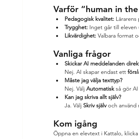
Varför “human in the
Pedagogisk kvalitet:
 Lärarens 
Trygghet:
 Inget går till eleve
Likvärdighet:
 Valbara format o
Vanliga frågor
Skickar AI meddelanden direkt 
Nej. AI skapar endast ett 
förs
Måste jag välja texttyp?
Nej. Välj 
Automatisk
 så gör AI
Kan jag skriva allt själv?
Ja. Välj 
Skriv själv
 och använd 
Kom igång
Öppna en elevtext i Kattalo, klicka