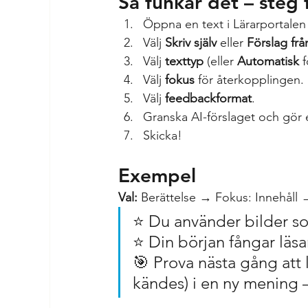
Så funkar det – steg 
Öppna en text i Lärarportalen 
Välj 
Skriv själv
 eller 
Förslag frå
Välj 
texttyp
 (eller 
Automatisk
 
Välj 
fokus
 för återkopplingen.
Välj 
feedbackformat
.
Granska AI-förslaget och gör e
Skicka!
Exempel
Val:
 Berättelse → Fokus: Innehåll 
⭐ Du använder bilder so
⭐ Din början fångar läsa
🎯 Prova nästa gång att lä
kändes) i en ny mening 