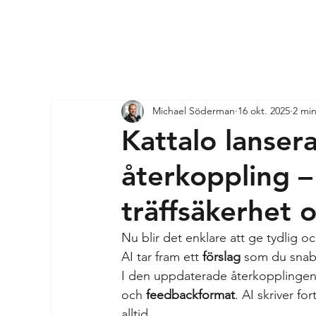
Michael Söderman
16 okt. 2025
2 min
Kattalo lansera
återkoppling – 
träffsäkerhet o
Nu blir det enklare att ge tydlig o
AI tar fram ett 
förslag
 som du snab
I den uppdaterade återkopplingen 
och 
feedbackformat
. AI skriver fo
alltid.