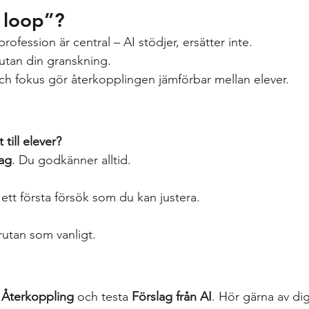
 loop”?
profession är central – AI stödjer, ersätter inte.
n utan din granskning.
ch fokus gör återkopplingen jämförbar mellan elever.
till elever?
lag
. Du godkänner alltid.
 ett första försök som du kan justera.
rutan som vanligt.
 
Återkoppling
 och testa 
Förslag från AI
. Hör gärna av dig