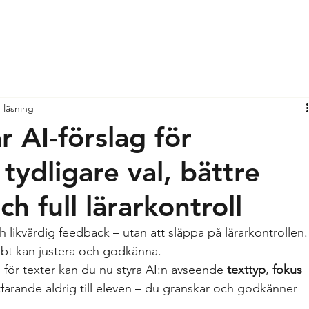
 läsning
r AI-förslag för
tydligare val, bättre
ch full lärarkontroll
ch likvärdig feedback – utan att släppa på lärarkontrollen.
bt kan justera och godkänna.
för texter kan du nu styra AI:n avseende 
texttyp
, 
fokus
rtfarande aldrig till eleven – du granskar och godkänner 