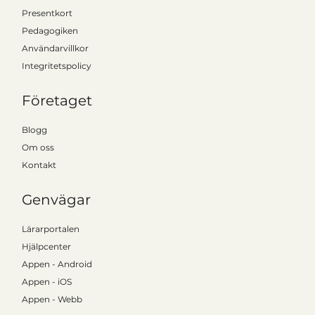
Presentkort
Pedagogiken
Användarvillkor
Integritetspolicy
Kattalos VD gästar AI Sweden-podden:
"Skolan behöver digitaliseras på rätt
Företaget
sätt"
Blogg
Om oss
Kontakt
Genvägar
Lärarportalen
Hjälpcenter
Appen - Android
Appen - iOS
Appen - Webb