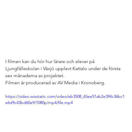
I filmen kan du hör hur lärare och elever på 
Ljungfälleskolan i Växjö upplevt Kattalo under de första 
sex månaderna av projektet.
Filmen är producerad av AV Media i Kronoberg.
https://video.wixstatic.com/video/eb3508_65ee51ab2e394c36bc1
e6d9c43bd60e9/1080p/mp4/file.mp4