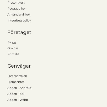
Presentkort
Pedagogiken
Användarvillkor
Integritetspolicy
Företaget
Region Kronoberg satsar stort på Kattalo
Blogg
Om oss
Kontakt
Genvägar
Lärarportalen
Hjälpcenter
Appen - Android
Appen - iOS
Appen - Webb