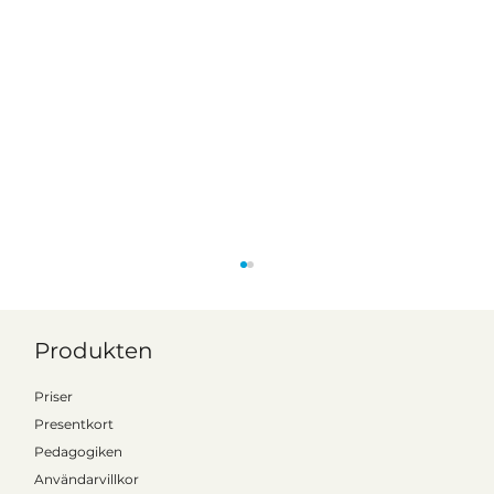
Produkten
Priser
Presentkort
Pedagogiken
Kattalo på Forum Lärande 2025
Användarvillkor