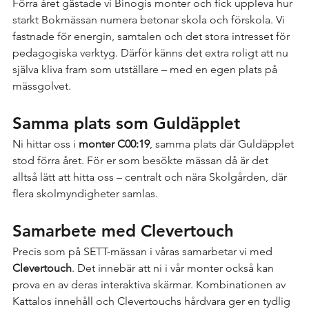
Förra året gästade vi Binogis monter och fick uppleva hur 
starkt Bokmässan numera betonar skola och förskola. Vi 
fastnade för energin, samtalen och det stora intresset för 
pedagogiska verktyg. Därför känns det extra roligt att nu 
själva kliva fram som utställare – med en egen plats på 
mässgolvet.
Samma plats som Guldäpplet
Ni hittar oss i 
monter C00:19
, samma plats där Guldäpplet 
stod förra året. För er som besökte mässan då är det 
alltså lätt att hitta oss – centralt och nära Skolgården, där 
flera skolmyndigheter samlas.
Samarbete med Clevertouch
Precis som på SETT-mässan i våras samarbetar vi med 
Clevertouch
. Det innebär att ni i vår monter också kan 
prova en av deras interaktiva skärmar. Kombinationen av 
Kattalos innehåll och Clevertouchs hårdvara ger en tydlig 