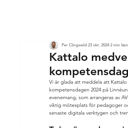
Per Clingweld
23 okt. 2024
2 min läs
Kattalo medver
kompetensdage
Vi är glada att meddela att Kattalo
kompetensdagen 2024 på Linnéunive
evenemang, som arrangeras av AV-
viktig mötesplats för pedagoger o
senaste digitala verktygen och tre