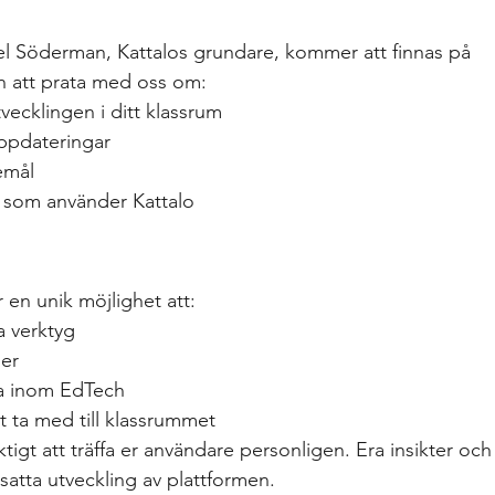
l Söderman, Kattalos grundare, kommer att finnas på 
n att prata med oss om:
vecklingen i ditt klassrum
uppdateringar
emål
r som använder Kattalo
en unik möjlighet att:
a verktyg
er
na inom EdTech
tt ta med till klassrummet
iktigt att träffa er användare personligen. Era insikter och
tsatta utveckling av plattformen.