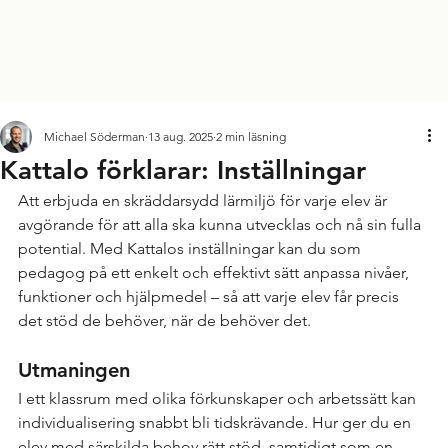
Michael Söderman
13 aug. 2025
2 min läsning
Kattalo förklarar: Inställningar
Att erbjuda en skräddarsydd lärmiljö för varje elev är 
avgörande för att alla ska kunna utvecklas och nå sin fulla 
potential. Med Kattalos inställningar kan du som 
pedagog på ett enkelt och effektivt sätt anpassa nivåer, 
funktioner och hjälpmedel – så att varje elev får precis 
det stöd de behöver, när de behöver det.
Utmaningen
I ett klassrum med olika förkunskaper och arbetssätt kan 
individualisering snabbt bli tidskrävande. Hur ger du en 
elev med särskilda behov rätt stöd, samtidigt som en 