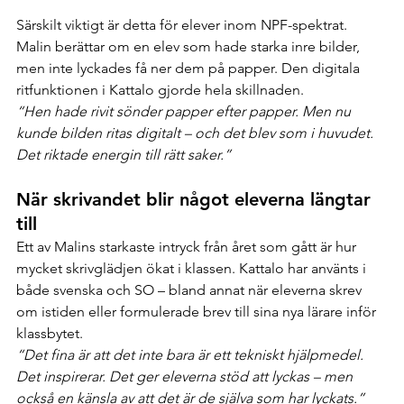
Särskilt viktigt är detta för elever inom NPF-spektrat. 
Malin berättar om en elev som hade starka inre bilder, 
men inte lyckades få ner dem på papper. Den digitala 
ritfunktionen i Kattalo gjorde hela skillnaden.
“Hen hade rivit sönder papper efter papper. Men nu 
kunde bilden ritas digitalt – och det blev som i huvudet. 
Det riktade energin till rätt saker.”
När skrivandet blir något eleverna längtar 
till
Ett av Malins starkaste intryck från året som gått är hur 
mycket skrivglädjen ökat i klassen. Kattalo har använts i 
både svenska och SO – bland annat när eleverna skrev 
om istiden eller formulerade brev till sina nya lärare inför 
klassbytet.
“Det fina är att det inte bara är ett tekniskt hjälpmedel. 
Det inspirerar. Det ger eleverna stöd att lyckas – men 
också en känsla av att det är de själva som har lyckats.”