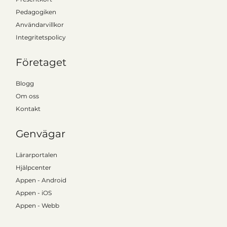
Pedagogiken
Användarvillkor
Integritetspolicy
Från vision till verklighet: Så fick Tina
hela Kronoberg att upptäcka Kattalo
Företaget
Blogg
Om oss
Kontakt
Genvägar
Lärarportalen
Hjälpcenter
Appen - Android
Appen - iOS
Appen - Webb