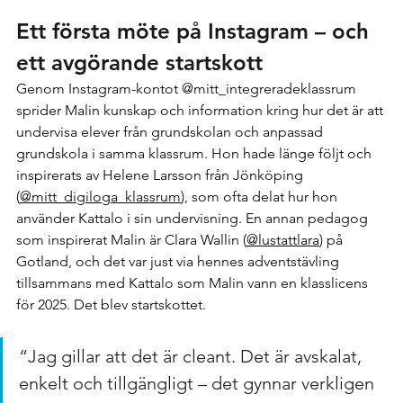
Ett första möte på Instagram – och 
ett avgörande startskott
Genom Instagram-kontot @mitt_integreradeklassrum 
sprider Malin kunskap och information kring hur det är att 
undervisa elever från grundskolan och anpassad 
grundskola i samma klassrum. Hon hade länge följt och 
inspirerats av Helene Larsson från Jönköping 
(
@mitt_digiloga_klassrum
), som ofta delat hur hon 
använder Kattalo i sin undervisning. En annan pedagog 
som inspirerat Malin är Clara Wallin (
@lustattlara
) på 
Gotland, och det var just via hennes adventstävling 
tillsammans med Kattalo som Malin vann en klasslicens 
för 2025. Det blev startskottet.
“Jag gillar att det är cleant. Det är avskalat, 
enkelt och tillgängligt – det gynnar verkligen 